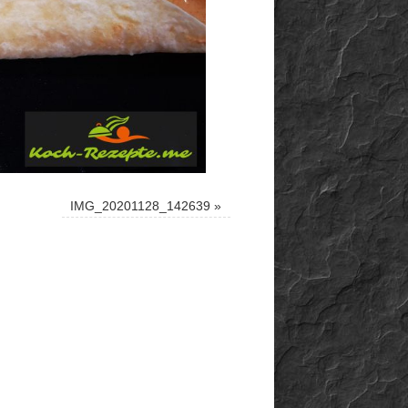
IMG_20201128_142639
»