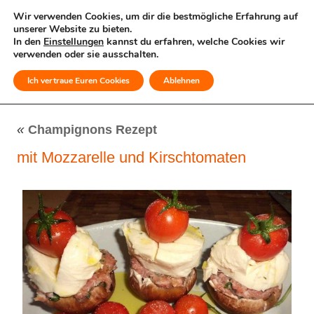
Wir verwenden Cookies, um dir die bestmögliche Erfahrung auf
unserer Website zu bieten.
In den
Einstellungen
kannst du erfahren, welche Cookies wir
verwenden oder sie ausschalten.
Ich vertraue Euren Cookies
Ablehnen
MENÜ
«
Champignons Rezept
mit Mozzarelle und Kirschtomaten