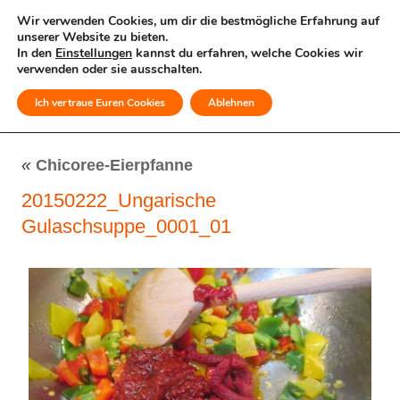
Wir verwenden Cookies, um dir die bestmögliche Erfahrung auf
unserer Website zu bieten.
In den
Einstellungen
kannst du erfahren, welche Cookies wir
verwenden oder sie ausschalten.
Ich vertraue Euren Cookies
Ablehnen
MENÜ
«
Chicoree-Eierpfanne
20150222_Ungarische
Gulaschsuppe_0001_01