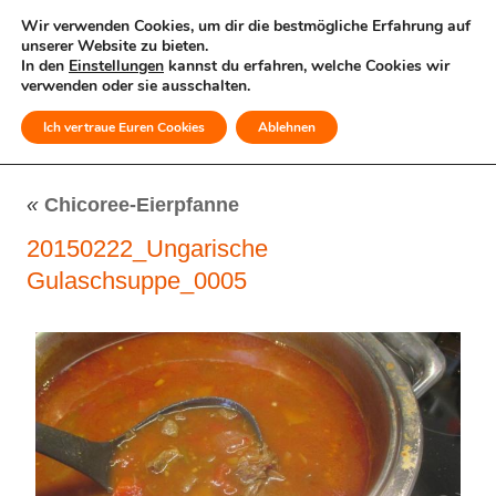
Wir verwenden Cookies, um dir die bestmögliche Erfahrung auf
unserer Website zu bieten.
In den
Einstellungen
kannst du erfahren, welche Cookies wir
verwenden oder sie ausschalten.
Ich vertraue Euren Cookies
Ablehnen
MENÜ
«
Chicoree-Eierpfanne
20150222_Ungarische
Gulaschsuppe_0005