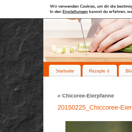
Wir verwenden Cookies, um dir die bestmög
In den
Einstellungen
kannst du erfahren, we
Startseite
Rezepte ⇓
Blo
«
Chicoree-Eierpfanne
20150225_Chiccoree-Eie