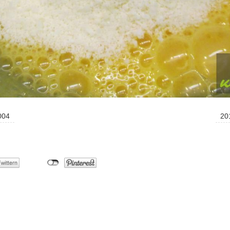
004
20