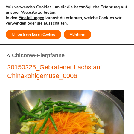
Wir verwenden Cookies, um dir die bestmögliche Erfahrung auf
unserer Website zu bieten.
In den
Einstellungen
kannst du erfahren, welche Cookies wir
verwenden oder sie ausschalten.
Ich vertraue Euren Cookies
Ablehnen
MENÜ
«
Chicoree-Eierpfanne
20150225_Gebratener Lachs auf
Chinakohlgemüse_0006