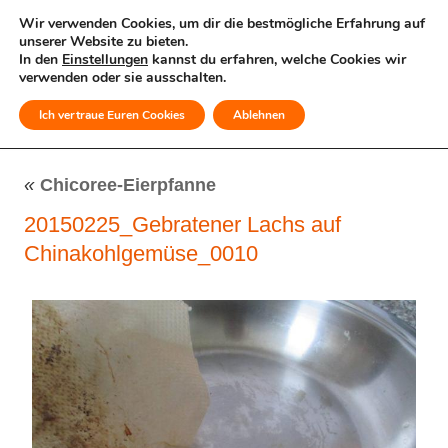
Wir verwenden Cookies, um dir die bestmögliche Erfahrung auf
unserer Website zu bieten.
In den
Einstellungen
kannst du erfahren, welche Cookies wir
verwenden oder sie ausschalten.
Ich vertraue Euren Cookies
Ablehnen
MENÜ
«
Chicoree-Eierpfanne
20150225_Gebratener Lachs auf
Chinakohlgemüse_0010