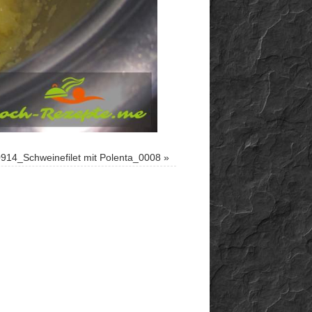
914_Schweinefilet mit Polenta_0008
»