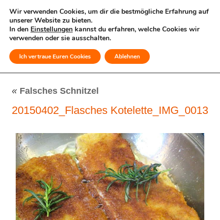
Wir verwenden Cookies, um dir die bestmögliche Erfahrung auf
unserer Website zu bieten.
In den
Einstellungen
kannst du erfahren, welche Cookies wir
verwenden oder sie ausschalten.
Ich vertraue Euren Cookies
Ablehnen
MENÜ
«
Falsches Schnitzel
20150402_Flasches Kotelette_IMG_0013