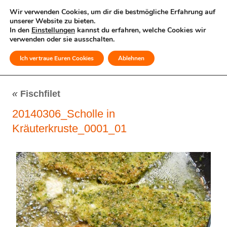
Wir verwenden Cookies, um dir die bestmögliche Erfahrung auf
unserer Website zu bieten.
In den
Einstellungen
kannst du erfahren, welche Cookies wir
verwenden oder sie ausschalten.
Ich vertraue Euren Cookies
Ablehnen
MENÜ
«
Fischfilet
20140306_Scholle in
Kräuterkruste_0001_01