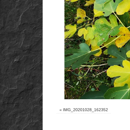
«
IMG_20201028_162352