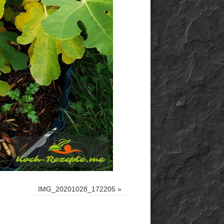
IMG_20201028_172205
»