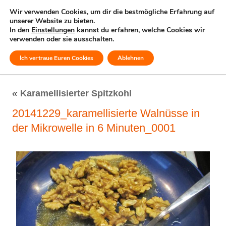
Wir verwenden Cookies, um dir die bestmögliche Erfahrung auf
unserer Website zu bieten.
In den
Einstellungen
kannst du erfahren, welche Cookies wir
verwenden oder sie ausschalten.
Ich vertraue Euren Cookies
Ablehnen
MENÜ
«
Karamellisierter Spitzkohl
20141229_karamellisierte Walnüsse in
der Mikrowelle in 6 Minuten_0001