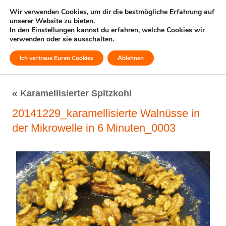
Wir verwenden Cookies, um dir die bestmögliche Erfahrung auf
unserer Website zu bieten.
In den
Einstellungen
kannst du erfahren, welche Cookies wir
verwenden oder sie ausschalten.
Ich vertraue Euren Cookies
Ablehnen
MENÜ
«
Karamellisierter Spitzkohl
20141229_karamellisierte Walnüsse in
der Mikrowelle in 6 Minuten_0003