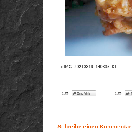
«
IMG_20210319_140335_01
Schreibe einen Kommentar