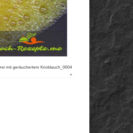
rei mit geräuchertem Knoblauch_0004
»