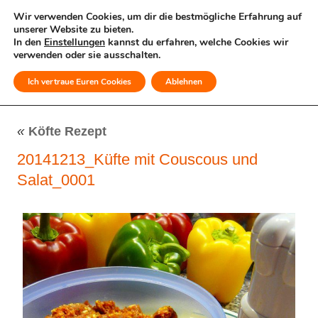
Wir verwenden Cookies, um dir die bestmögliche Erfahrung auf
unserer Website zu bieten.
In den
Einstellungen
kannst du erfahren, welche Cookies wir
verwenden oder sie ausschalten.
Ich vertraue Euren Cookies
Ablehnen
MENÜ
«
Köfte Rezept
20141213_Küfte mit Couscous und
Salat_0001