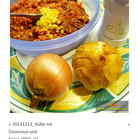
«
20141213_Küfte mit
»
Couscous und
Salat_0001_01