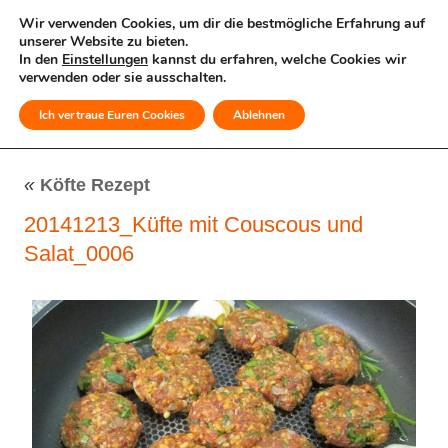
Wir verwenden Cookies, um dir die bestmögliche Erfahrung auf
unserer Website zu bieten.
In den
Einstellungen
kannst du erfahren, welche Cookies wir
verwenden oder sie ausschalten.
Ich vertraue Euren Cookies
Ablehnen
MENÜ
«
Köfte Rezept
20141213_Küfte mit Couscous und
Salat_0006