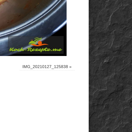
IMG_20210127_125838
»