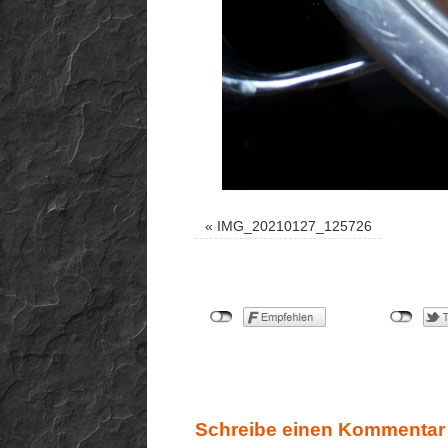
«
IMG_20210127_125726
Schreibe einen Kommentar