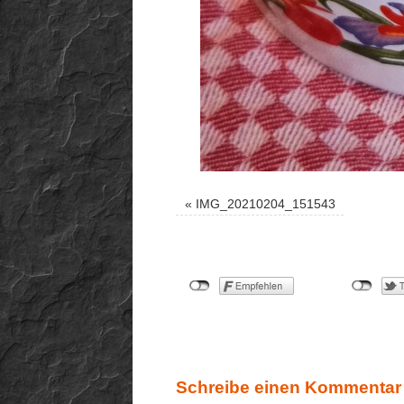
«
IMG_20210204_151543
Schreibe einen Kommentar