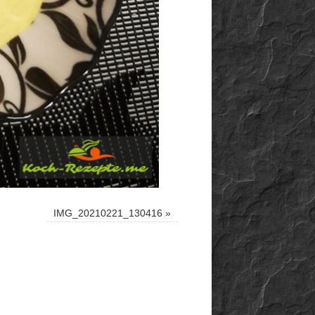
IMG_20210221_130416
»