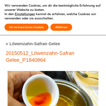
Wir verwenden Cookies, um dir die bestmögliche Erfahrung auf
unserer Website zu bieten.
In den
Einstellungen
kannst du erfahren, welche Cookies wir
verwenden oder sie ausschalten.
Ich vertraue Euren Cookies
Ablehnen
MENÜ
«
Löwenzahn-Safran Gelee
20150512_Löwenzahn-Safran
Gelee_P1840864