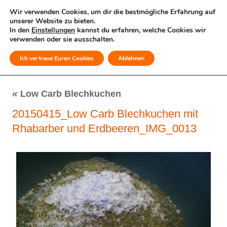
Wir verwenden Cookies, um dir die bestmögliche Erfahrung auf
unserer Website zu bieten.
In den
Einstellungen
kannst du erfahren, welche Cookies wir
verwenden oder sie ausschalten.
Ich vertraue Euren Cookies
Ablehnen
MENÜ
«
Low Carb Blechkuchen
20150415_Low Carb Blechkuchen mit
Rhabarber und Erdbeeren_IMG_0013