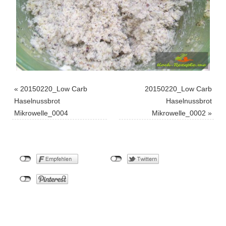
«
20150220_Low Carb
20150220_Low Carb
Haselnussbrot
Haselnussbrot
Mikrowelle_0004
Mikrowelle_0002
»