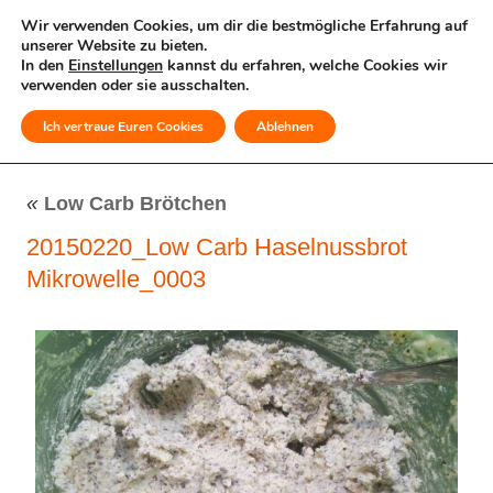
Wir verwenden Cookies, um dir die bestmögliche Erfahrung auf
unserer Website zu bieten.
In den
Einstellungen
kannst du erfahren, welche Cookies wir
verwenden oder sie ausschalten.
Ich vertraue Euren Cookies
Ablehnen
MENÜ
«
Low Carb Brötchen
20150220_Low Carb Haselnussbrot
Mikrowelle_0003