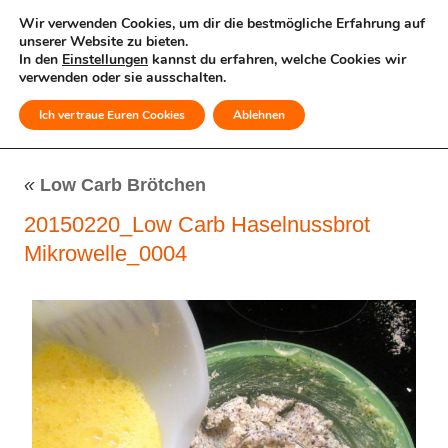
Wir verwenden Cookies, um dir die bestmögliche Erfahrung auf
unserer Website zu bieten.
In den
Einstellungen
kannst du erfahren, welche Cookies wir
verwenden oder sie ausschalten.
Ich vertraue Euren Cookies
Ablehnen
MENÜ
«
Low Carb Brötchen
20150220_Low Carb Haselnussbrot
Mikrowelle_0004