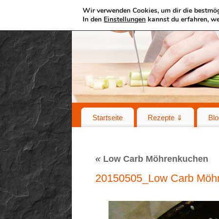
Wir verwenden Cookies, um dir die bestmög
In den
Einstellungen
kannst du erfahren, we
Startseite
Rezepte ⇓
Blo
«
Low Carb Möhrenkuchen
20150505_Low Carb Möh