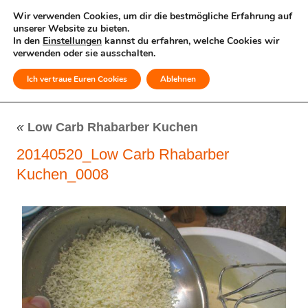
Wir verwenden Cookies, um dir die bestmögliche Erfahrung auf
unserer Website zu bieten.
In den
Einstellungen
kannst du erfahren, welche Cookies wir
verwenden oder sie ausschalten.
Ich vertraue Euren Cookies
Ablehnen
MENÜ
«
Low Carb Rhabarber Kuchen
20140520_Low Carb Rhabarber
Kuchen_0008