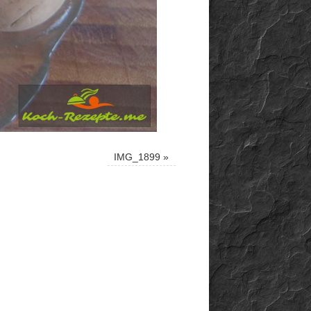
IMG_1899
»