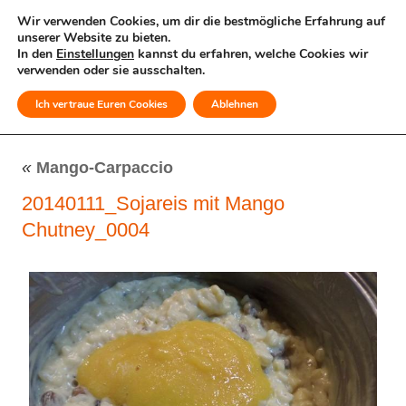
Wir verwenden Cookies, um dir die bestmögliche Erfahrung auf
unserer Website zu bieten.
In den
Einstellungen
kannst du erfahren, welche Cookies wir
verwenden oder sie ausschalten.
Ich vertraue Euren Cookies
Ablehnen
MENÜ
«
Mango-Carpaccio
20140111_Sojareis mit Mango
Chutney_0004