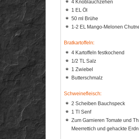
4 Knoblauchzehen
1 EL Öl
50 ml Brühe
1-2 EL Mango-Melonen Chutn
Bratkartoffeln:
4 Kartoffeln festkochend
1/2 TL Salz
1 Zwiebel
Butterschmalz
Schweinefleisch:
2 Scheiben Bauchspeck
1 Tl Senf
Zum Garnieren Tomate und Th
Meerrettich und gehackte Erd