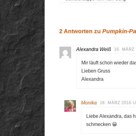
2 Antworten zu
Pumpkin-P
Alexandra Weiß
16. MÄRZ 
Mir läuft schon wieder 
Lieben Gruss
Alexandra
Monika
18. MÄRZ 2016 U
Liebe Alexandra, das h
schmecken 😀