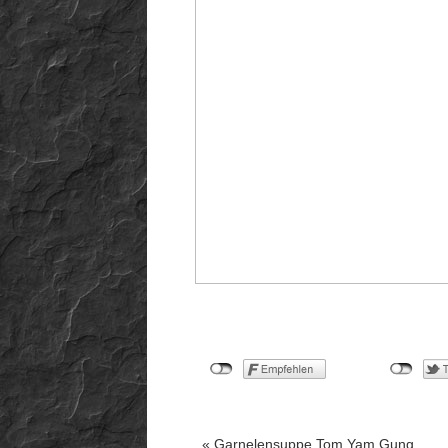
«
Garnelensuppe Tom Yam Gung