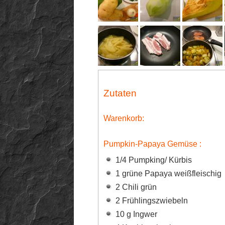
Zutaten
Warenkorb:
Pumpkin-Papaya Gemüse :
1/4 Pumpking/ Kürbis
1 grüne Papaya weißfleischig
2 Chili grün
2 Frühlingszwiebeln
10 g Ingwer