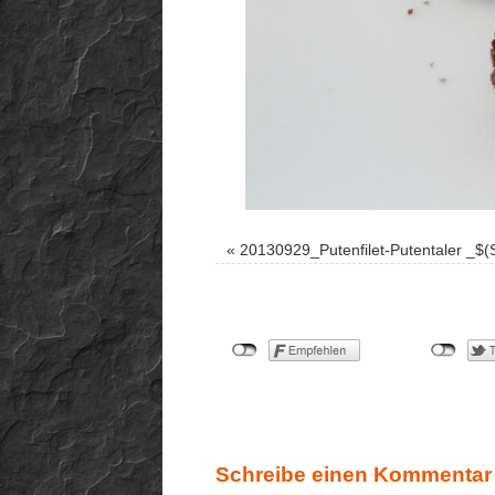
«
20130929_Putenfilet-Putentaler _$(
Schreibe einen Kommentar