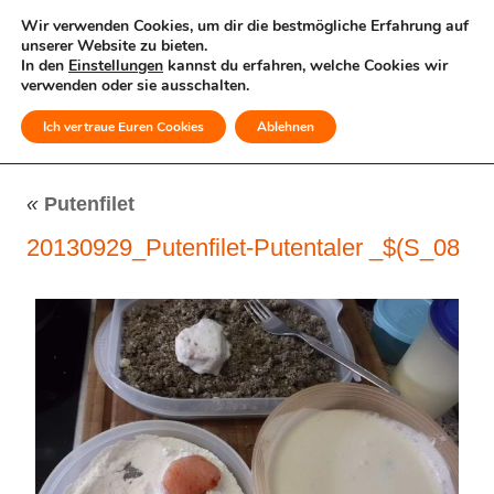
Wir verwenden Cookies, um dir die bestmögliche Erfahrung auf
unserer Website zu bieten.
In den
Einstellungen
kannst du erfahren, welche Cookies wir
verwenden oder sie ausschalten.
Ich vertraue Euren Cookies
Ablehnen
MENÜ
«
Putenfilet
20130929_Putenfilet-Putentaler _$(S_08