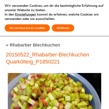
Wir verwenden Cookies, um dir die bestmögliche Erfahrung auf
unserer Website zu bieten.
In den
Einstellungen
kannst du erfahren, welche Cookies wir
verwenden oder sie ausschalten.
Ich vertraue Euren Cookies
Ablehnen
MENÜ
«
Rhabarber Blechkuchen
20150522_Rhabarber-Blechkuchen
Quarkölteig_P1850221