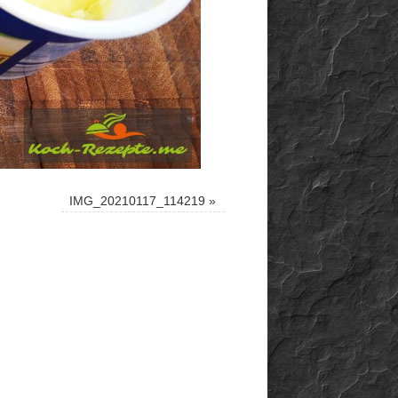
IMG_20210117_114219
»