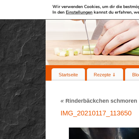
Wir verwenden Cookies, um dir die bestmög
In den
Einstellungen
kannst du erfahren, we
Startseite
Rezepte ⇓
Blo
«
Rinderbäckchen schmoren
IMG_20210117_113650