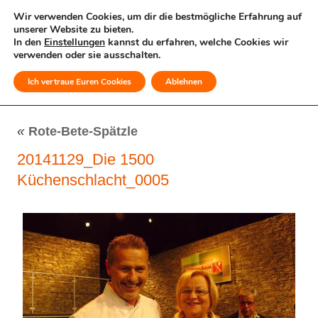
Wir verwenden Cookies, um dir die bestmögliche Erfahrung auf
unserer Website zu bieten.
In den
Einstellungen
kannst du erfahren, welche Cookies wir
verwenden oder sie ausschalten.
Ich vertraue Euren Cookies
Ablehnen
MENÜ
«
Rote-Bete-Spätzle
20141129_Die 1500
Küchenschlacht_0005