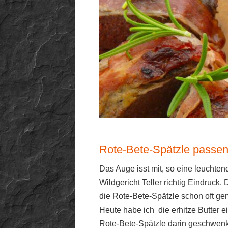
Rote-Bete-Spätzle passen
Das Auge isst mit, so eine leuchte
Wildgericht Teller richtig Eindruck
die Rote-Bete-Spätzle schon oft g
Heute habe ich die erhitze Butter 
Rote-Bete-Spätzle darin geschwenkt