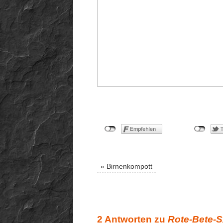
«
Birnenkompott
2 Antworten zu
Rote-Bete-S