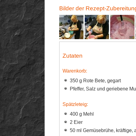
Bilder der Rezept-Zubereitun
Zutaten
Warenkorb:
350 g Rote Bete, gegart
Pfeffer, Salz und geriebene M
Spätzleteig:
400 g Mehl
2 Eier
50 ml Gemüsebrühe, kräftige, 