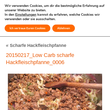
Wir verwenden Cookies, um dir die bestmögliche Erfahrung auf
unserer Website zu bieten.
In den
Einstellungen
kannst du erfahren, welche Cookies wir
verwenden oder sie ausschalten.
Ich vertraue Euren Cookies
Ablehnen
MENÜ
«
Scharfe Hackfleischpfanne
20150217_Low Carb scharfe
Hackfleischpfanne_0006