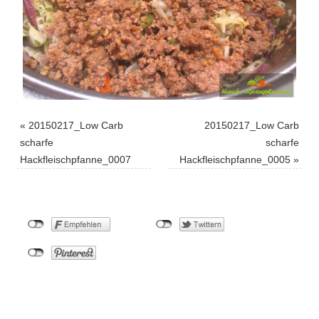
«
20150217_Low Carb
20150217_Low Carb
scharfe
scharfe
Hackfleischpfanne_0007
Hackfleischpfanne_0005
»