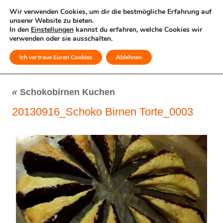
Wir verwenden Cookies, um dir die bestmögliche Erfahrung auf
unserer Website zu bieten.
In den
Einstellungen
kannst du erfahren, welche Cookies wir
verwenden oder sie ausschalten.
Ich vertraue Euren Cookies
Ablehnen
MENÜ
«
Schokobirnen Kuchen
20130916_Schoko Birnen Torte_0003