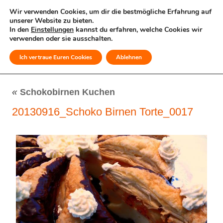
Wir verwenden Cookies, um dir die bestmögliche Erfahrung auf
unserer Website zu bieten.
In den
Einstellungen
kannst du erfahren, welche Cookies wir
verwenden oder sie ausschalten.
Ich vertraue Euren Cookies
Ablehnen
MENÜ
«
Schokobirnen Kuchen
20130916_Schoko Birnen Torte_0017