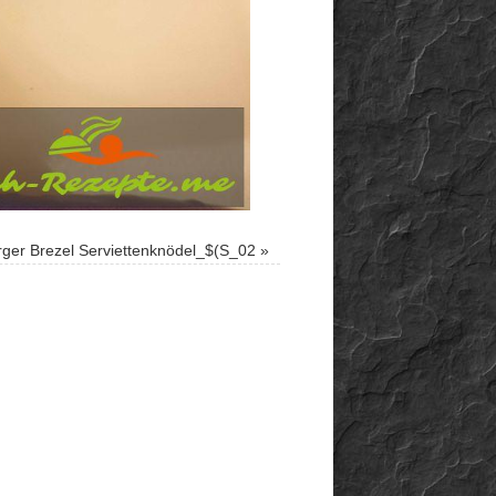
er Brezel Serviettenknödel_$(S_02
»