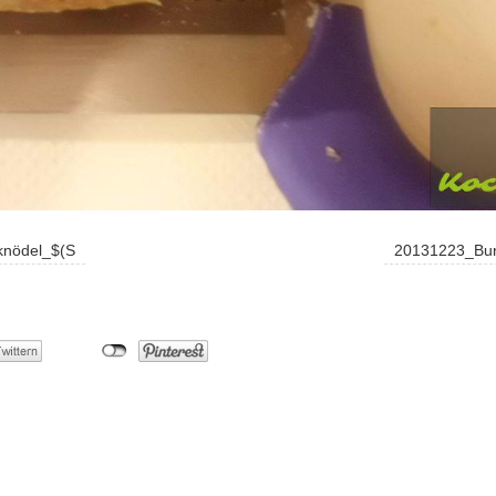
knödel_$(S
20131223_Burg