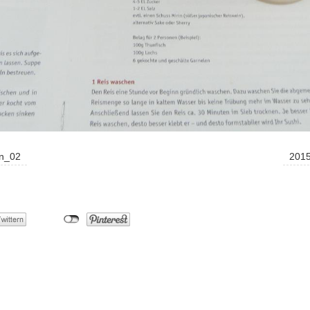
en_02
2015