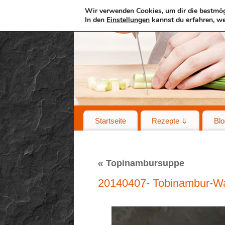
Wir verwenden Cookies, um dir die bestmög
In den
Einstellungen
kannst du erfahren, we
Startseite
Rezepte ⇓
Blo
«
Topinambursuppe
20140407- Tobinambur-W