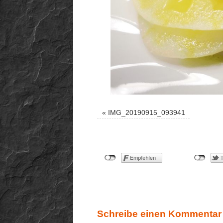
«
IMG_20190915_093941
Schreibe einen Kommentar