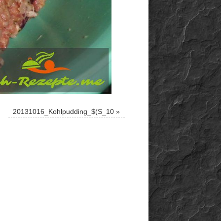
20131016_Kohlpudding_$(S_10
»