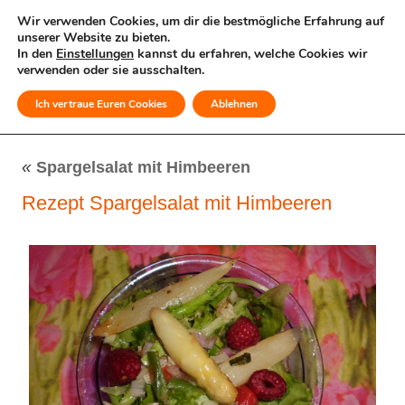
Wir verwenden Cookies, um dir die bestmögliche Erfahrung auf
unserer Website zu bieten.
In den
Einstellungen
kannst du erfahren, welche Cookies wir
verwenden oder sie ausschalten.
Ich vertraue Euren Cookies
Ablehnen
MENÜ
«
Spargelsalat mit Himbeeren
Rezept Spargelsalat mit Himbeeren