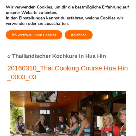
Wir verwenden Cookies, um dir die bestmögliche Erfahrung auf
unserer Website zu bieten.
In den
Einstellungen
kannst du erfahren, welche Cookies wir
verwenden oder sie ausschalten.
Ich vertraue Euren Cookies
Ablehnen
MENÜ
«
Thailändischer Kochkurs in Hua Hin
20160310_Thai Cooking Course Hua Hin
_0003_03