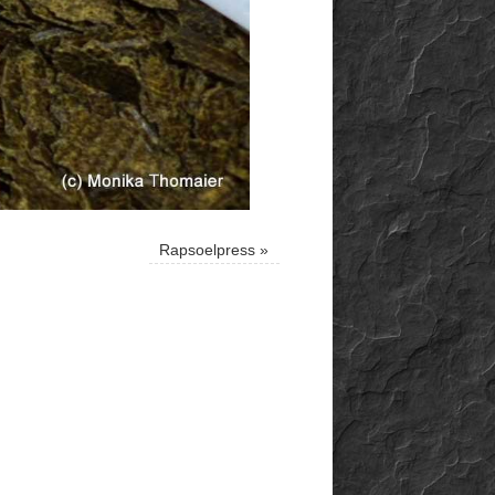
Rapsoelpress
»