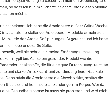
mit Sahne-Quarkfüllung zu backen. An meinem Geburtstag ist er
n, so dass ich nun mit Schritt für Schritt Fotos diesen Monika
orstellen möchte 🙂
ar nicht bekannt. Ich habe die Aroniabeere auf der Grüne Woche
DE
auch als Hersteller der Apfelbeeren-Produkte & mehr seit
. Mir wurde der Aronia Saft pur ungesüßt gereicht und ich habe
denn ich liebe ungesüßte Säfte.
bestellt, weil sie sehr gut in meine Ernährungsumstellung
ikerin TypII bin. Auf so ein gesundes Produkt wie die
ördernder Inhaltsstoffe, die für eine gute Durchblutung, reich an
nte und starker Antioxidant und zur Bindung freier Radikale
te. Dann stärkt die Aroniabeere die Abwehrkräfte, schützt die
e den Blutfluss und hemmt die Entzündungen im Körper. Wer da
st eine Gesundheitsbombe ist muss sie probieren und wird mich