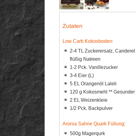
Zutaten
Low Carb Kokosboden:
2-4 TL Zuckerersatz, Canderel 
flüßig Natreen
1-2 Pck. Vanillezucker
3-4 Eier (L)
5 EL Orangenöl Laleli
120 g Kokosmehl ** Gesunder
2 EL Weizenkleie
1/2 Pck. Backpulver
Aronia Sahne Quark Füllung:
500g Magerqurk