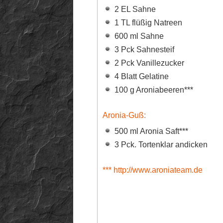
2 EL Sahne
1 TL flüßig Natreen
600 ml Sahne
3 Pck Sahnesteif
2 Pck Vanillezucker
4 Blatt Gelatine
100 g Aroniabeeren***
Aronia-Guß:
500 ml Aronia Saft***
3 Pck. Tortenklar andicken
*** http://www.aroniateam.de