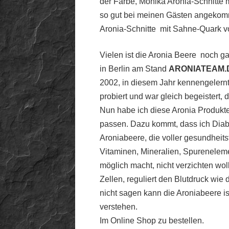
der Farbe, Monika Aronia-Schnitte 
so gut bei meinen Gästen angekomme
Aronia-Schnitte mit Sahne-Quark v
Vielen ist die Aronia Beere noch g
in Berlin am Stand
ARONIATEAM.
2002, in diesem Jahr kennengelernt
probiert und war gleich begeistert, 
Nun habe ich diese Aronia Produkte 
passen. Dazu kommt, dass ich Diabet
Aroniabeere, die voller gesundheitsf
Vitaminen, Mineralien, Spureneleme
möglich macht, nicht verzichten woll
Zellen, reguliert den Blutdruck wi
nicht sagen kann die Aroniabeere i
verstehen.
Im Online Shop zu bestellen.