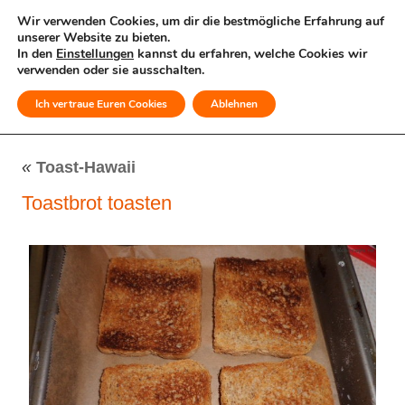
Wir verwenden Cookies, um dir die bestmögliche Erfahrung auf
unserer Website zu bieten.
In den
Einstellungen
kannst du erfahren, welche Cookies wir
verwenden oder sie ausschalten.
Ich vertraue Euren Cookies
Ablehnen
MENÜ
«
Toast-Hawaii
Toastbrot toasten