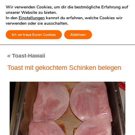
Wir verwenden Cookies, um dir die bestmögliche Erfahrung auf
unserer Website zu bieten.
In den
Einstellungen
kannst du erfahren, welche Cookies wir
verwenden oder sie ausschalten.
Ich vertraue Euren Cookies
Ablehnen
MENÜ
«
Toast-Hawaii
Toast mit gekochtem Schinken belegen