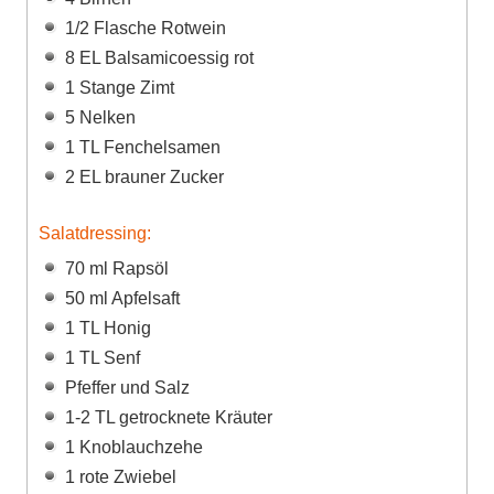
1/2 Flasche Rotwein
8 EL Balsamicoessig rot
1 Stange Zimt
5 Nelken
1 TL Fenchelsamen
2 EL brauner Zucker
Salatdressing:
70 ml Rapsöl
50 ml Apfelsaft
1 TL Honig
1 TL Senf
Pfeffer und Salz
1-2 TL getrocknete Kräuter
1 Knoblauchzehe
1 rote Zwiebel