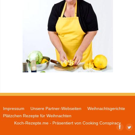
Impressum
Unsere Partner-Webseiten
Weihnachtsgerichte
Plätzchen Rezepte für Weihnachten
Koch-Rezepte.me
- Präsentiert von
Cooking Conspiracy